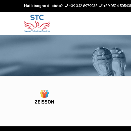
Hai bisogno di aiuto?
+39 342 8979938
+39 0524 50540