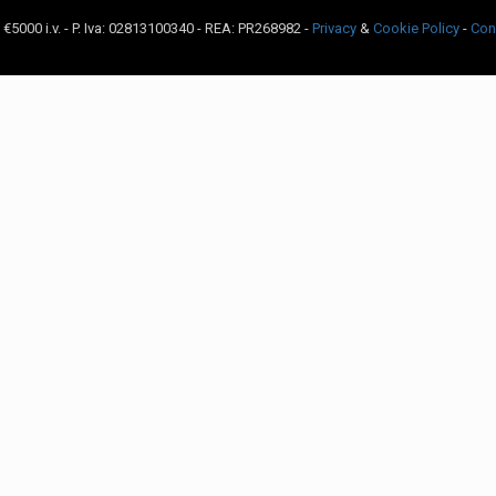
c. €5000 i.v. - P. Iva: 02813100340 - REA: PR268982 -
Privacy
&
Cookie Policy
-
Con