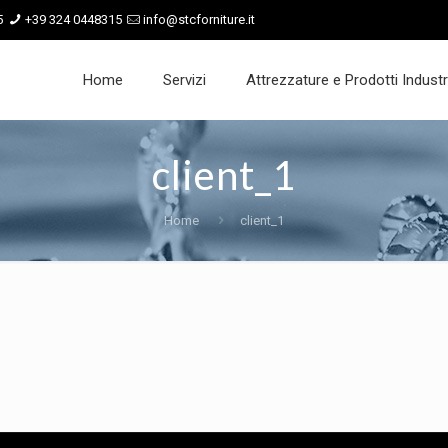
5
+39 324 0448315
info@stcforniture.it
Home
Servizi
Attrezzature e Prodotti Industri
client_1
Home
client_1