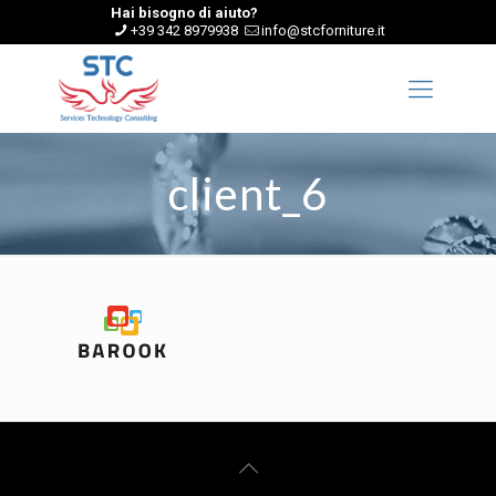
Hai bisogno di aiuto?
+39 342 8979938
info@stcforniture.it
client_6