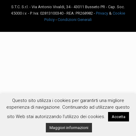
S.T.C. S.r.l. - Via Antonio Vivaldi, 34 - 43011 Busseto PR - Cap. Soc.
€5000 i.v. - P. Iva: 02813100340 - REA: PR268982 -
Privacy
&
Cookie
Policy
-
Condizioni Generali
Questo sito utilizza i cookies per garantirti una migliore
esperienza di navigazione. Continuando ad utilizzare questo
sito Web stai autorizzando l'utilizzo dei cookies.
Accetta
Maggiori informazioni