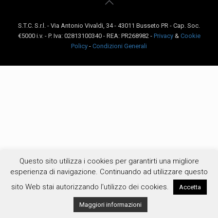
S.T.C. S.r.l. - Via Antonio Vivaldi, 34 - 43011 Busseto PR - Cap. Soc.
€5000 i.v. - P. Iva: 02813100340 - REA: PR268982 -
Privacy
&
Cookie
Policy
-
Condizioni Generali
Questo sito utilizza i cookies per garantirti una migliore
esperienza di navigazione. Continuando ad utilizzare questo
sito Web stai autorizzando l'utilizzo dei cookies.
Accetta
Maggiori informazioni