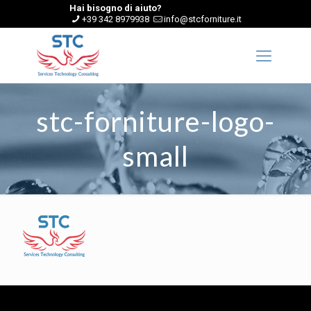
Hai bisogno di aiuto?
+39 342 8979938
info@stcforniture.it
stc-forniture-logo-
small