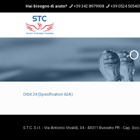
Hai bisogno di aiuto?
+39 342 8979938
+39 0524 50540
O
Orbit 24 (Specification 62A)
S.T.C. S.r.l. - Via Antonio Vivaldi, 34 - 43011 Busseto PR - Cap. So