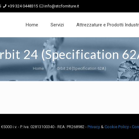
5
+39 324 0448315
info@stcforniture.it
Home
Servizi
Attrezzature e Prodotti Industri
rbit 24 (Specification 62
Home
Orbit 24 (Specification 62A)
c. €5000 i.v. - P. Iva: 02813100340 - REA: PR268982 -
Privacy
&
Cookie Policy
-
Con