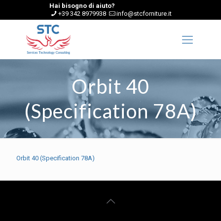
Hai bisogno di aiuto?
+39 342 8979938
info@stcforniture.it
Orbit 40
(Specification 78A)
Orbit 40 (Specification 78A)