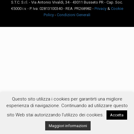
S.T.C. S.r.l. - Via Antonio Vivaldi, 34 - 43011 Busseto PR - Cap. Soc.
€5000 i.v. - P. Iva: 02813100340 - REA: PR268982 -
Privacy
&
Cookie
Policy
-
Condizioni Generali
Questo sito utilizza i cookies per garantirti una migliore
esperienza di navigazione. Continuando ad utilizzare questo
sito Web stai autorizzando l'utilizzo dei cookies.
Accetta
Maggiori informazioni