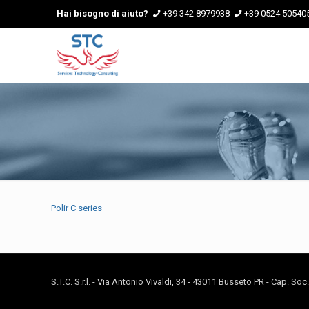
Hai bisogno di aiuto?
+39 342 8979938
+39 0524 50540
Polir C series
S.T.C. S.r.l. - Via Antonio Vivaldi, 34 - 43011 Busseto PR - Cap. So