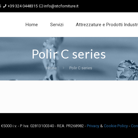
5
+39 324 0448315
info@stcforniture.it
Home
Servizi
Attrezzature e Prodotti Industri
Polir C series
Home
Polir C series
c. €5000 i.v. - P. Iva: 02813100340 - REA: PR268982 -
Privacy
&
Cookie Policy
-
Con