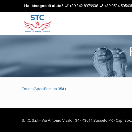
Hai bisogno di aiuto?
+39 342 8979938
+39 0524 50540
Focus (Specification 95A)
S.T.C. S.r.l. - Via Antonio Vivaldi, 34 - 43011 Busseto PR - Cap. So