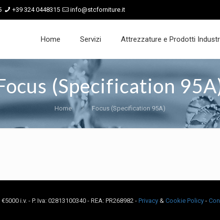
5
+39 324 0448315
info@stcforniture.it
Home
Servizi
Attrezzature e Prodotti Industri
Focus (Specification 95A
Home
Focus (Specification 95A)
c. €5000 i.v. - P. Iva: 02813100340 - REA: PR268982 -
Privacy
&
Cookie Policy
-
Con