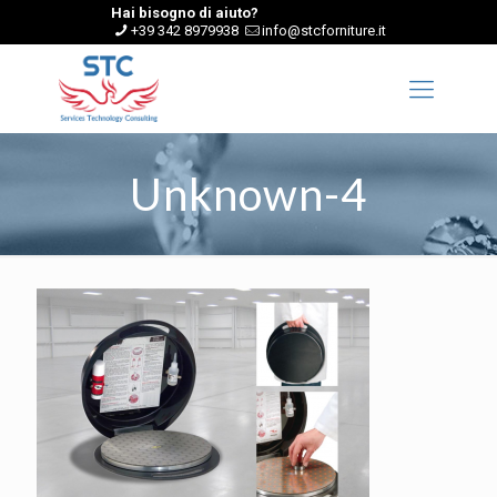
Hai bisogno di aiuto?
+39 342 8979938
info@stcforniture.it
Unknown-4