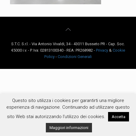
S.T.C. S.r.l. - Via Antonio Vivaldi, 34 - 43011 Busseto PR - Cap. Soc.
€5000 i.v. - P. Iva: 02813100340 - REA: PR268982 -
Privacy
&
Cookie
Policy
-
Condizioni Generali
Questo sito utilizza i cookies per garantirti una migliore
esperienza di navigazione. Continuando ad utilizzare questo
sito Web stai autorizzando l'utilizzo dei cookies.
Accetta
Maggiori informazioni