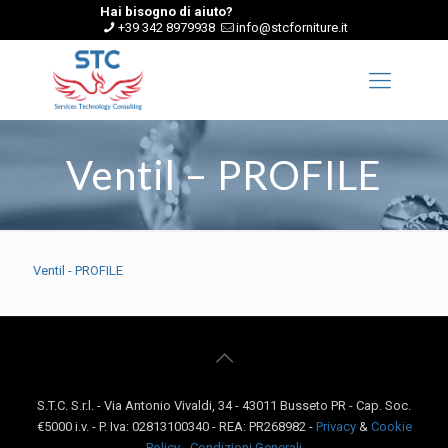
Hai bisogno di aiuto?
+39 342 8979938
info@stcforniture.it
Ventil – PROFILE
Ventil - PROFILE
S.T.C. S.r.l. - Via Antonio Vivaldi, 34 - 43011 Busseto PR - Cap. Soc.
€5000 i.v. - P. Iva: 02813100340 - REA: PR268982 -
Privacy
&
Cookie
Policy
-
Condizioni Generali