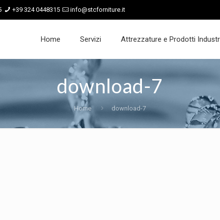
5
+39 324 0448315
info@stcforniture.it
Home
Servizi
Attrezzature e Prodotti Industri
download-7
Home
download-7