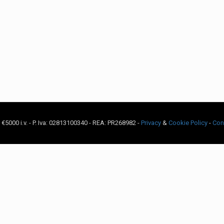
c. €5000 i.v. - P. Iva: 02813100340 - REA: PR268982 -
Privacy
&
Cookie Policy
-
Con