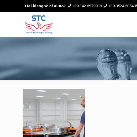
Hai bisogno di aiuto?
+39 342 8979938
+39 0524 50540