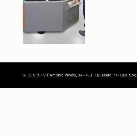
S.T.C. S.r.l. - Via Antonio Vivaldi, 34 - 43011 Busseto PR - Cap. So