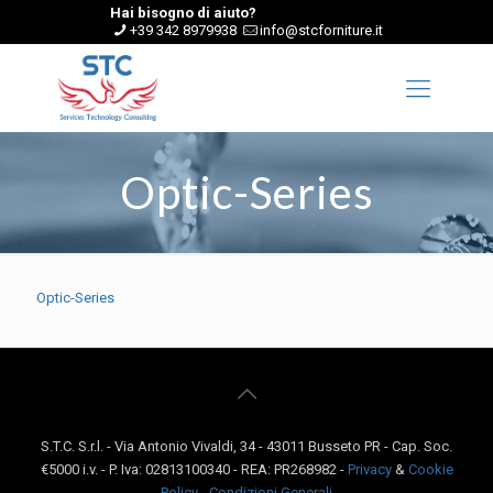
Hai bisogno di aiuto?
+39 342 8979938
info@stcforniture.it
Optic-Series
Optic-Series
S.T.C. S.r.l. - Via Antonio Vivaldi, 34 - 43011 Busseto PR - Cap. Soc.
€5000 i.v. - P. Iva: 02813100340 - REA: PR268982 -
Privacy
&
Cookie
Policy
-
Condizioni Generali