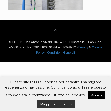
S.T.C. S.r.l. - Via Antonio Vivaldi, 34 - 43011 Busseto PR - Cap. Soc.
€5000 i.v. - P. Iva: 02813100340 - REA: PR268982 -
Privacy
&
Cookie
Policy
-
Condizioni Generali
Questo sito utilizza i cookies per garantirti una migliore
esperienza di navigazione. Continuando ad utilizzare questo
sito Web stai autorizzando l'utilizzo dei cookies.
Accetta
Maggiori informazioni