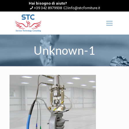
Hai bisogno di aiuto?
+39 342 8979938
info@stcforniture.it
Unknown-1