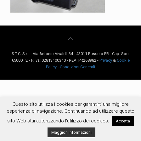
S.T.C. S.r.l. - Via Antonio Vivaldi, 34 - 43011 Busseto PR - Cap. Soc.
€5000 i.v. - P. Iva: 02813100340 - REA: PR268982 -
Privacy
&
Cookie
Policy
-
Condizioni Generali
Questo sito utilizza i cookies per garantirti una migliore
esperienza di navigazione. Continuando ad utilizzare questo
sito Web stai autorizzando l'utilizzo dei cookies.
Accetta
Maggiori informazioni