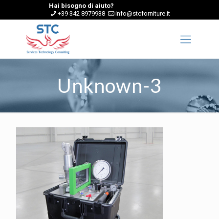
Hai bisogno di aiuto?
+39 342 8979938
info@stcforniture.it
Unknown-3