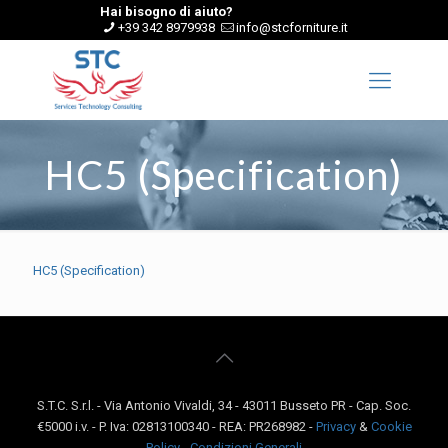
Hai bisogno di aiuto?
+39 342 8979938
info@stcforniture.it
HC5 (Specification)
HC5 (Specification)
S.T.C. S.r.l. - Via Antonio Vivaldi, 34 - 43011 Busseto PR - Cap. Soc.
€5000 i.v. - P. Iva: 02813100340 - REA: PR268982 -
Privacy
&
Cookie
Policy
-
Condizioni Generali