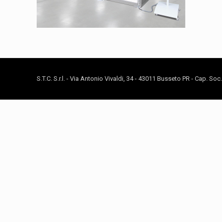
S.T.C. S.r.l. - Via Antonio Vivaldi, 34 - 43011 Busseto PR - Cap. So