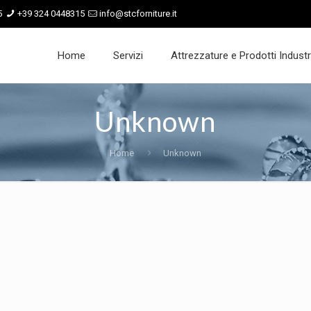
5
+39 324 0448315
info@stcforniture.it
Home
Servizi
Attrezzature e Prodotti Industri
Unknown
Home
Unknown