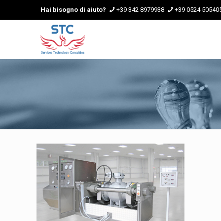
Hai bisogno di aiuto?
+39 342 8979938
+39 0524 50540