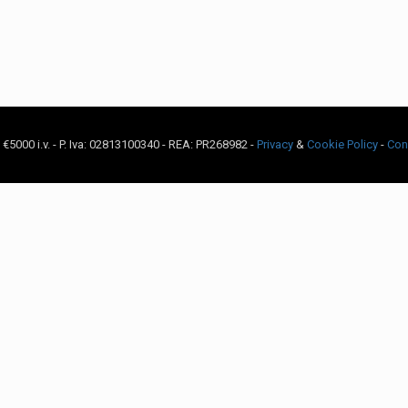
c. €5000 i.v. - P. Iva: 02813100340 - REA: PR268982 -
Privacy
&
Cookie Policy
-
Con