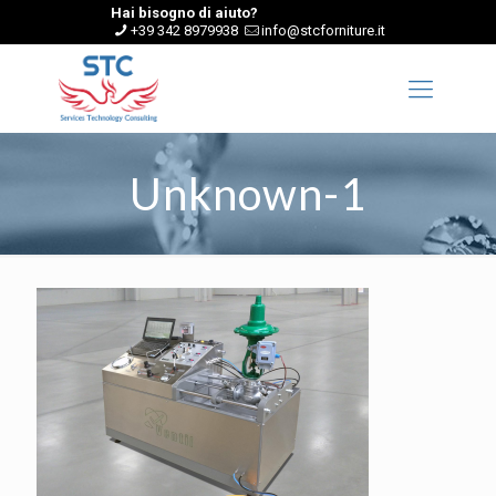
Hai bisogno di aiuto?
+39 342 8979938
info@stcforniture.it
Unknown-1