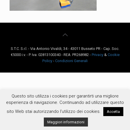
S.T.C. S.r.l. - Via Antonio Vivaldi, 34 - 43011 Busseto PR - Cap. Soc.
€5000 i.v. - P. Iva: 02813100340 - REA: PR268982 -
Privacy
&
Cookie
Policy
-
Condizioni Generali
Questo sito utilizza i cookies per garantirti una migliore
esperienza di navigazione. Continuando ad utilizzare questo
sito Web stai autorizzando l'utilizzo dei cookies.
Accetta
Maggiori informazioni