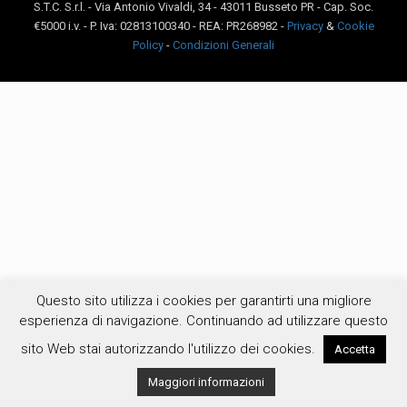
S.T.C. S.r.l. - Via Antonio Vivaldi, 34 - 43011 Busseto PR - Cap. Soc.
€5000 i.v. - P. Iva: 02813100340 - REA: PR268982 -
Privacy
&
Cookie
Policy
-
Condizioni Generali
Questo sito utilizza i cookies per garantirti una migliore
esperienza di navigazione. Continuando ad utilizzare questo
sito Web stai autorizzando l'utilizzo dei cookies.
Accetta
Maggiori informazioni