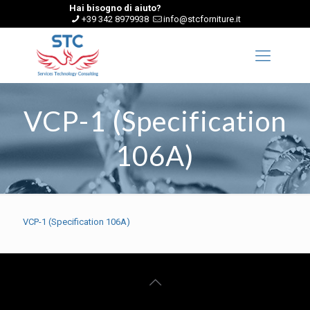
Hai bisogno di aiuto?
+39 342 8979938
info@stcforniture.it
VCP-1 (Specification
106A)
VCP-1 (Specification 106A)