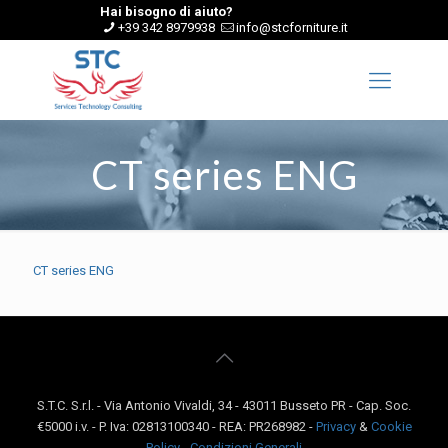
Hai bisogno di aiuto?
+39 342 8979938
info@stcforniture.it
CT series ENG
CT series ENG
S.T.C. S.r.l. - Via Antonio Vivaldi, 34 - 43011 Busseto PR - Cap. Soc.
€5000 i.v. - P. Iva: 02813100340 - REA: PR268982 -
Privacy
&
Cookie
Policy
-
Condizioni Generali