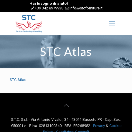
Hai bisogno di aiuto?
+39 342 8979938
info@stcforniture.it
STC Atlas
STC Atlas
S.T.C. S.r.l. - Via Antonio Vivaldi, 34 - 43011 Busseto PR - Cap. Soc.
€5000 i.v. - P. Iva: 02813100340 - REA: PR268982 -
Privacy
&
Cookie
Policy
-
Condizioni Generali