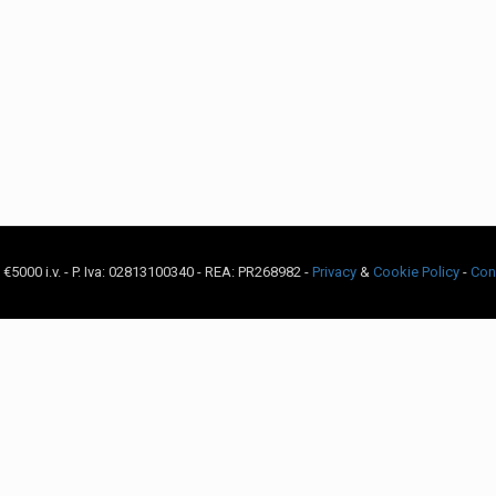
c. €5000 i.v. - P. Iva: 02813100340 - REA: PR268982 -
Privacy
&
Cookie Policy
-
Con