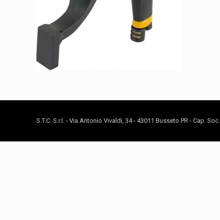
S.T.C. S.r.l. - Via Antonio Vivaldi, 34 - 43011 Busseto PR - Cap. So