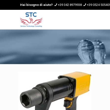
Hai bisogno di aiuto?
+39 342 8979938
+39 0524 50540