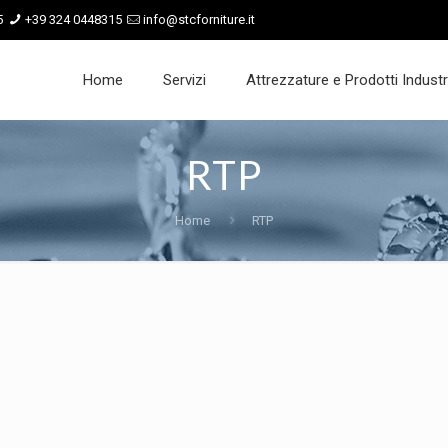
5
+39 324 0448315
info@stcforniture.it
Home
Servizi
Attrezzature e Prodotti Industri
RTP
Home
RTP