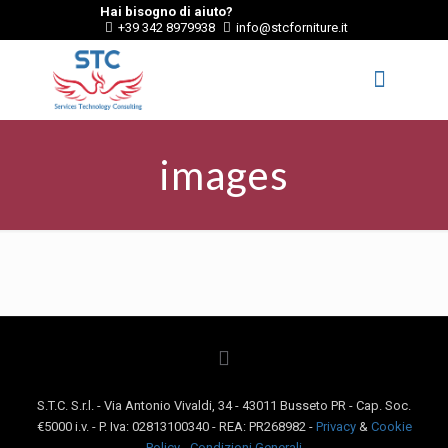
Hai bisogno di aiuto?
+39 342 8979938
info@stcforniture.it
images
S.T.C. S.r.l. - Via Antonio Vivaldi, 34 - 43011 Busseto PR - Cap. Soc.
€5000 i.v. - P. Iva: 02813100340 - REA: PR268982 -
Privacy
&
Cookie
Policy
-
Condizioni Generali