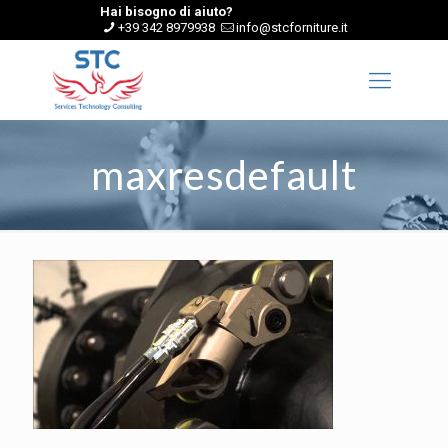
Hai bisogno di aiuto?
+39 342 8979938
info@stcforniture.it
maxresdefault