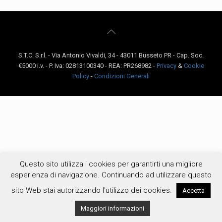
S.T.C. S.r.l. - Via Antonio Vivaldi, 34 - 43011 Busseto PR - Cap. Soc.
€5000 i.v. - P. Iva: 02813100340 - REA: PR268982 -
Privacy
&
Cookie
Policy
-
Condizioni Generali
Questo sito utilizza i cookies per garantirti una migliore
esperienza di navigazione. Continuando ad utilizzare questo
sito Web stai autorizzando l'utilizzo dei cookies.
Accetta
Maggiori informazioni