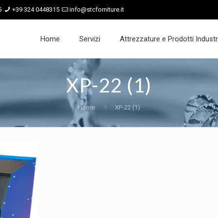
5
+39 324 0448315
info@stcforniture.it
Home
Servizi
Attrezzature e Prodotti Industri
XP-22 (1)
Home
XP-22 (1)