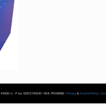
c. €5000 i.v. - P. Iva: 02813100340 - REA: PR268982 -
Privacy
&
Cookie Policy
-
Con