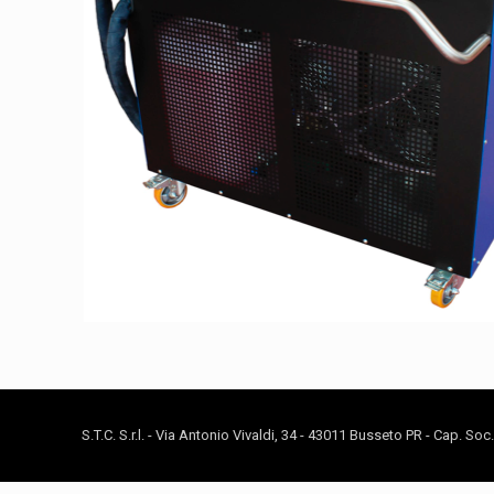
S.T.C. S.r.l. - Via Antonio Vivaldi, 34 - 43011 Busseto PR - Cap. So