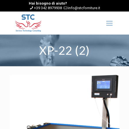
Hai bisogno di aiuto?
+39 342 8979938
info@stcforniture.it
XP-22 (2)