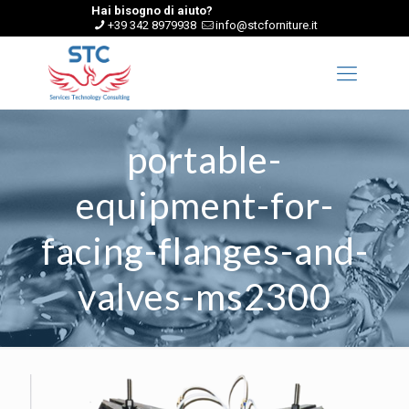
Hai bisogno di aiuto?
+39 342 8979938
info@stcforniture.it
portable-
equipment-for-
facing-flanges-and-
valves-ms2300