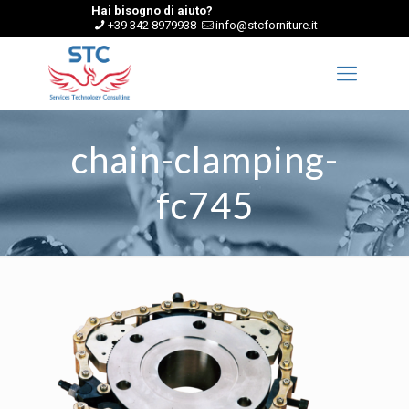
Hai bisogno di aiuto?
+39 342 8979938
info@stcforniture.it
chain-clamping-
fc745