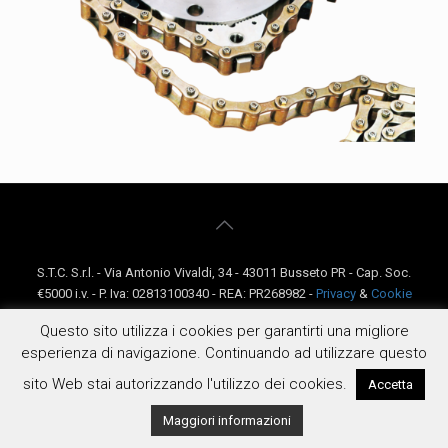
S.T.C. S.r.l. - Via Antonio Vivaldi, 34 - 43011 Busseto PR - Cap. Soc.
€5000 i.v. - P. Iva: 02813100340 - REA: PR268982 -
Privacy
&
Cookie
Policy
-
Condizioni Generali
Questo sito utilizza i cookies per garantirti una migliore
esperienza di navigazione. Continuando ad utilizzare questo
sito Web stai autorizzando l'utilizzo dei cookies.
Accetta
Maggiori informazioni