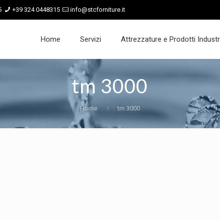
5
+39 324 0448315
info@stcforniture.it
Home
Servizi
Attrezzature e Prodotti Industri
tm 3000
Home
tm 3000