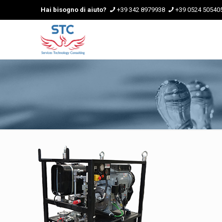
Hai bisogno di aiuto?
+39 342 8979938
+39 0524 50540