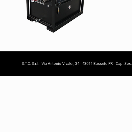
S.T.C. S.r.l. - Via Antonio Vivaldi, 34 - 43011 Busseto PR - Cap. So