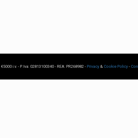
c. €5000 i.v. - P. Iva: 02813100340 - REA: PR268982 -
Privacy
&
Cookie Policy
-
Con