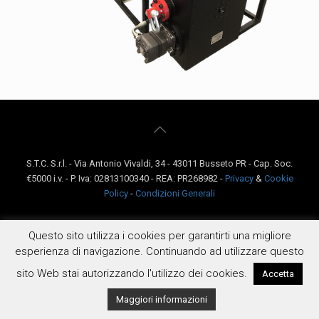
S.T.C. S.r.l. - Via Antonio Vivaldi, 34 - 43011 Busseto PR - Cap. Soc.
€5000 i.v. - P. Iva: 02813100340 - REA: PR268982 -
Privacy
&
Cookie
Policy
-
Condizioni Generali
Questo sito utilizza i cookies per garantirti una migliore
esperienza di navigazione. Continuando ad utilizzare questo
sito Web stai autorizzando l'utilizzo dei cookies.
Accetta
Maggiori informazioni