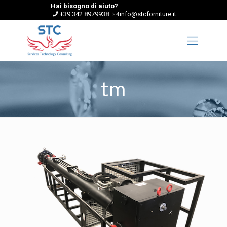
Hai bisogno di aiuto?
+39 342 8979938
info@stcforniture.it
tm