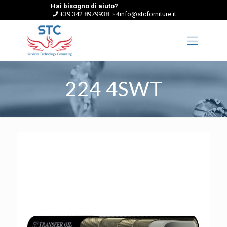
Hai bisogno di aiuto?
+39 342 8979938
info@stcforniture.it
224 4SWT