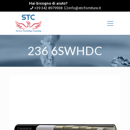
Hai bisogno di aiuto?
+39 342 8979938
info@stcforniture.it
236 6SWHDC