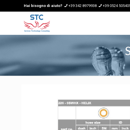
Hai bisogno di aiuto?
+39 342 8979938
+39 0524 50540