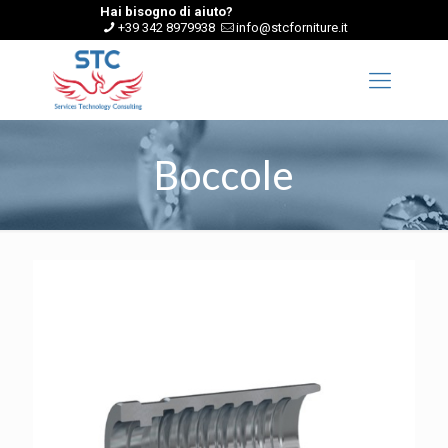
Hai bisogno di aiuto?
+39 342 8979938
info@stcforniture.it
Boccole