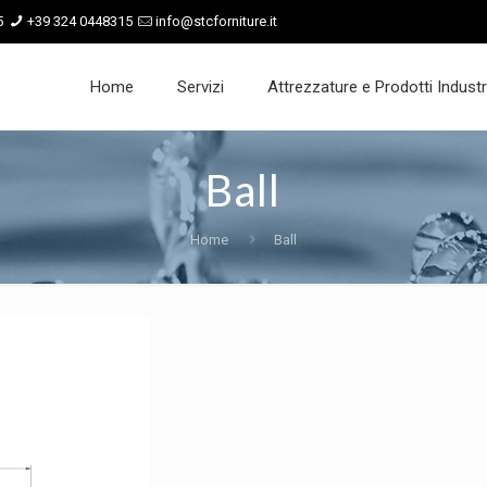
5
+39 324 0448315
info@stcforniture.it
Home
Servizi
Attrezzature e Prodotti Industri
Ball
Home
Ball