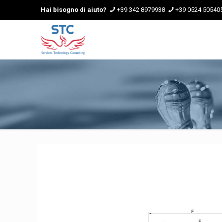
Hai bisogno di aiuto?
+39 342 8979938
+39 0524 50540