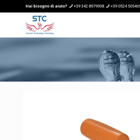
Hai bisogno di aiuto?
+39 342 8979938
+39 0524 50540