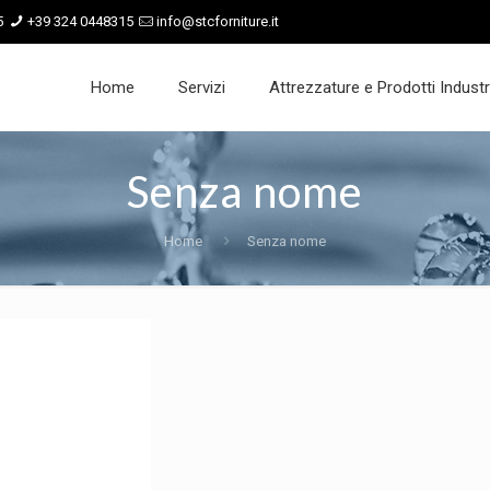
5
+39 324 0448315
info@stcforniture.it
Home
Servizi
Attrezzature e Prodotti Industri
Senza nome
Home
Senza nome