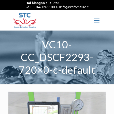
Hai bisogno di aiuto?
+39 342 8979938
info@stcforniture.it
VC10-
CC_DSCF2293-
720×0-c-default