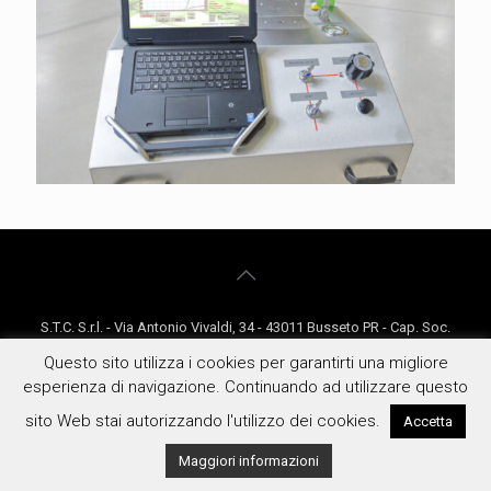
S.T.C. S.r.l. - Via Antonio Vivaldi, 34 - 43011 Busseto PR - Cap. Soc.
€5000 i.v. - P. Iva: 02813100340 - REA: PR268982 -
Privacy
&
Cookie
Questo sito utilizza i cookies per garantirti una migliore
Policy
-
Condizioni Generali
esperienza di navigazione. Continuando ad utilizzare questo
sito Web stai autorizzando l'utilizzo dei cookies.
Accetta
Maggiori informazioni