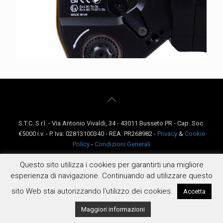
S.T.C. S.r.l. - Via Antonio Vivaldi, 34 - 43011 Busseto PR - Cap. Soc.
€5000 i.v. - P. Iva: 02813100340 - REA: PR268982 -
Privacy
&
Cookie
Policy
-
Condizioni Generali
Questo sito utilizza i cookies per garantirti una migliore
esperienza di navigazione. Continuando ad utilizzare questo
sito Web stai autorizzando l'utilizzo dei cookies.
Accetta
Maggiori informazioni