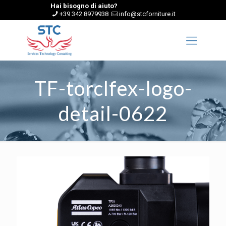
Hai bisogno di aiuto?
+39 342 8979938
info@stcforniture.it
TF-torclfex-logo-
detail-0622