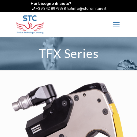
Hai bisogno di aiuto?
+39 342 8979938
info@stcforniture.it
TFX Series