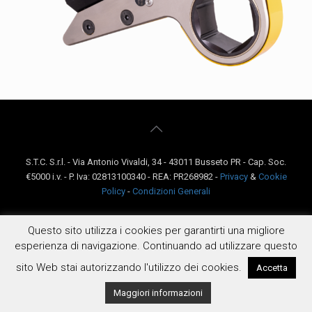
S.T.C. S.r.l. - Via Antonio Vivaldi, 34 - 43011 Busseto PR - Cap. Soc.
€5000 i.v. - P. Iva: 02813100340 - REA: PR268982 -
Privacy
&
Cookie
Policy
-
Condizioni Generali
Questo sito utilizza i cookies per garantirti una migliore
esperienza di navigazione. Continuando ad utilizzare questo
sito Web stai autorizzando l'utilizzo dei cookies.
Accetta
Maggiori informazioni