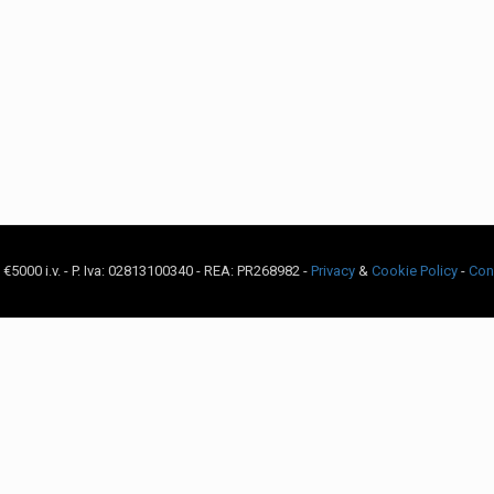
c. €5000 i.v. - P. Iva: 02813100340 - REA: PR268982 -
Privacy
&
Cookie Policy
-
Con