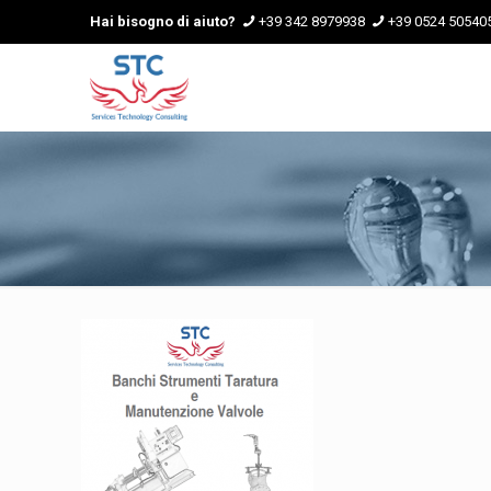
Hai bisogno di aiuto?
+39 342 8979938
+39 0524 50540