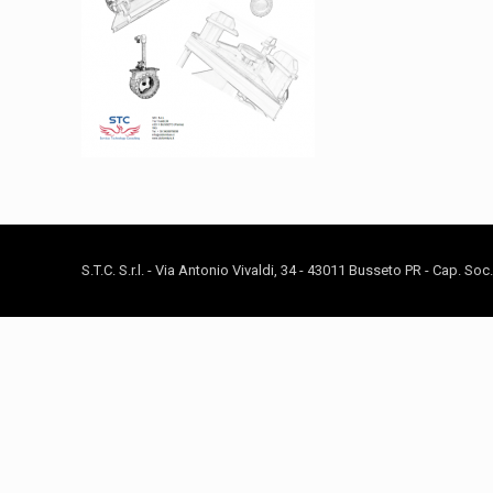
S.T.C. S.r.l. - Via Antonio Vivaldi, 34 - 43011 Busseto PR - Cap. So