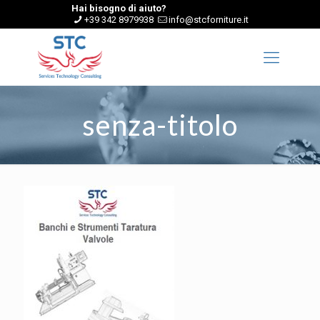
Hai bisogno di aiuto?
+39 342 8979938
info@stcforniture.it
senza-titolo