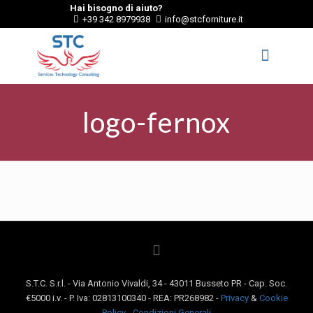
Hai bisogno di aiuto?
+39 342 8979938
info@stcforniture.it
logo-fernox
S.T.C. S.r.l. - Via Antonio Vivaldi, 34 - 43011 Busseto PR - Cap. Soc.
€5000 i.v. - P. Iva: 02813100340 - REA: PR268982 -
Privacy
&
Cookie
Policy
-
Condizioni Generali