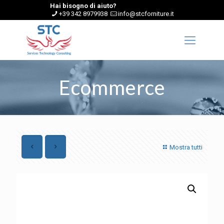
Hai bisogno di aiuto?
+39 342 8979938
info@stcforniture.it
Ecommerce
Mostra tutti