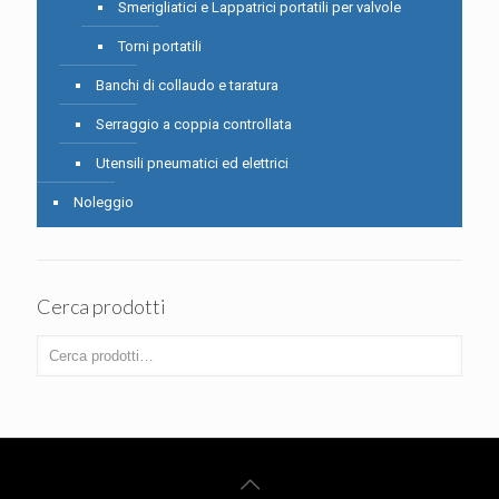
Smerigliatici e Lappatrici portatili per valvole
Torni portatili
Banchi di collaudo e taratura
Serraggio a coppia controllata
Utensili pneumatici ed elettrici
Noleggio
Cerca prodotti