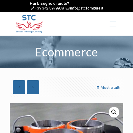
Hai bisogno di aiuto?
+39 342 8979938
info@stcforniture.it
Ecommerce
Mostra tutti