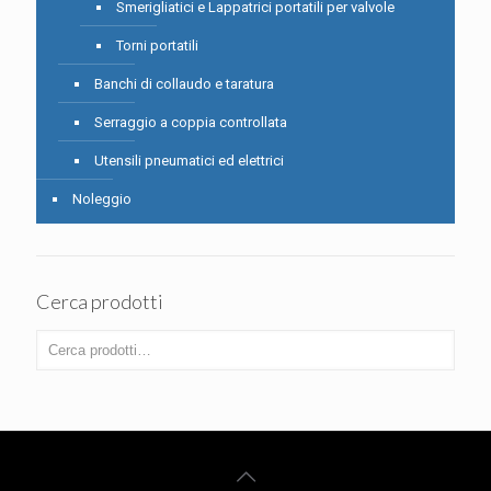
Smerigliatici e Lappatrici portatili per valvole
Torni portatili
Banchi di collaudo e taratura
Serraggio a coppia controllata
Utensili pneumatici ed elettrici
Noleggio
Cerca prodotti