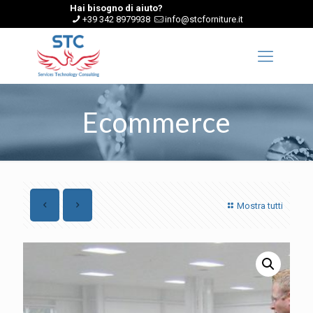
Hai bisogno di aiuto?
+39 342 8979938
info@stcforniture.it
Ecommerce
Mostra tutti