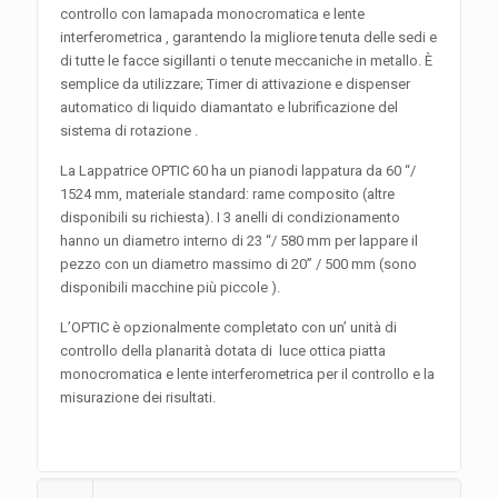
controllo con lamapada monocromatica e lente
interferometrica , garantendo la migliore tenuta delle sedi e
di tutte le facce sigillanti o tenute meccaniche in metallo. È
semplice da utilizzare; Timer di attivazione e dispenser
automatico di liquido diamantato e lubrificazione del
sistema di rotazione .
La Lappatrice OPTIC 60 ha un pianodi lappatura da 60 “/
1524 mm, materiale standard: rame composito (altre
disponibili su richiesta). I 3 anelli di condizionamento
hanno un diametro interno di 23 “/ 580 mm per lappare il
pezzo con un diametro massimo di 20” / 500 mm (sono
disponibili macchine più piccole ).
L’OPTIC è opzionalmente completato con un’ unità di
controllo della planarità dotata di luce ottica piatta
monocromatica e lente interferometrica per il controllo e la
misurazione dei risultati.