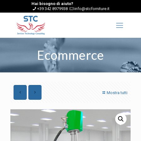
Hai bisogno di aiuto?
+39 342 8979938
info@stcforniture.it
Ecommerce
Mostra tutti