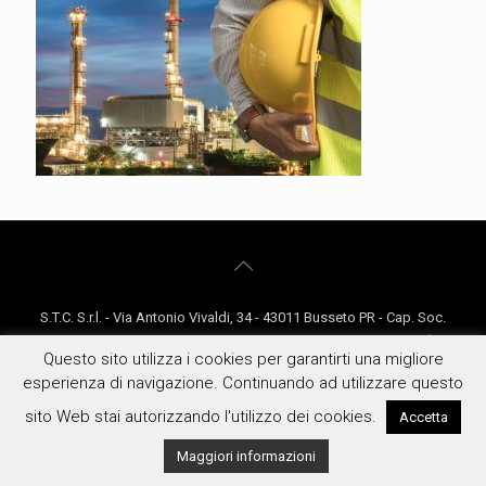
S.T.C. S.r.l. - Via Antonio Vivaldi, 34 - 43011 Busseto PR - Cap. Soc.
€5000 i.v. - P. Iva: 02813100340 - REA: PR268982 -
Privacy
&
Cookie
Questo sito utilizza i cookies per garantirti una migliore
Policy
-
Condizioni Generali
esperienza di navigazione. Continuando ad utilizzare questo
sito Web stai autorizzando l'utilizzo dei cookies.
Accetta
Maggiori informazioni