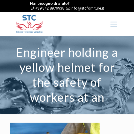
Hai bisogno di aiuto?
+39 342 8979938
info@stcforniture.it
Engineer holding a
yellow helmet for
the safety of
workers at an