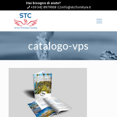
Hai bisogno di aiuto?
+39 342 8979938
info@stcforniture.it
catalogo-vps