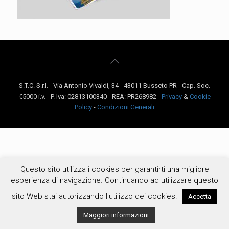
S.T.C. S.r.l. - Via Antonio Vivaldi, 34 - 43011 Busseto PR - Cap. Soc.
€5000 i.v. - P. Iva: 02813100340 - REA: PR268982 -
Privacy
&
Cookie
Policy
-
Condizioni Generali
Questo sito utilizza i cookies per garantirti una migliore
esperienza di navigazione. Continuando ad utilizzare questo
sito Web stai autorizzando l'utilizzo dei cookies.
Accetta
Maggiori informazioni