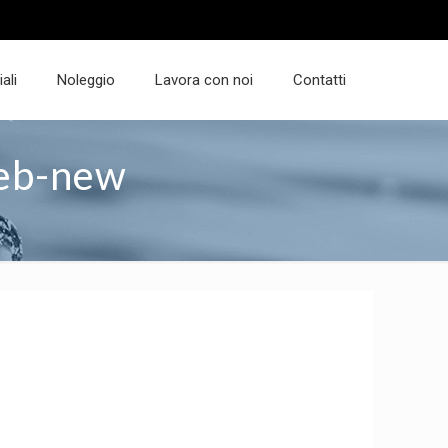
ali
Noleggio
Lavora con noi
Contatti
web-new