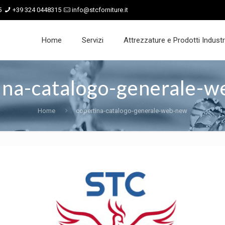
5
+39 324 0448315
info@stcforniture.it
Home
Servizi
Attrezzature e Prodotti Industri
ina-catalogo-generale-
Home
copertina-catalogo-generale-web-new