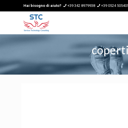
Hai bisogno di aiuto?
+39 342 8979938
+39 0524 50540
copert