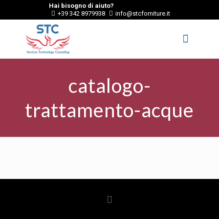
Hai bisogno di aiuto?
+39 342 8979938
info@stcforniture.it
catalogo-
trattamento-acque