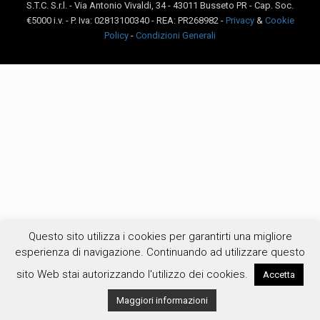
S.T.C. S.r.l. - Via Antonio Vivaldi, 34 - 43011 Busseto PR - Cap. Soc.
€5000 i.v. - P. Iva: 02813100340 - REA: PR268982 -
Privacy
&
Cookie
Policy
-
Condizioni Generali
Questo sito utilizza i cookies per garantirti una migliore
esperienza di navigazione. Continuando ad utilizzare questo
sito Web stai autorizzando l'utilizzo dei cookies.
Accetta
Maggiori informazioni