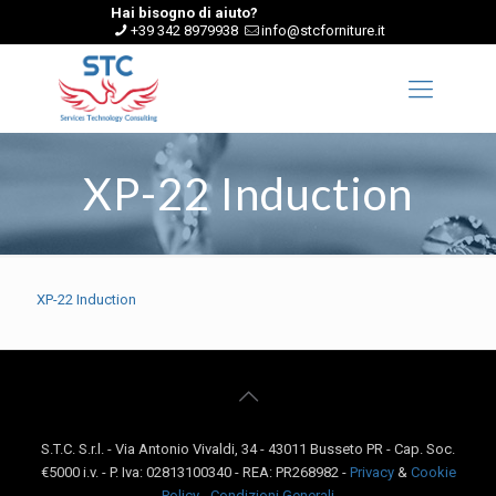
Hai bisogno di aiuto?
+39 342 8979938
info@stcforniture.it
XP-22 Induction
XP-22 Induction
S.T.C. S.r.l. - Via Antonio Vivaldi, 34 - 43011 Busseto PR - Cap. Soc.
€5000 i.v. - P. Iva: 02813100340 - REA: PR268982 -
Privacy
&
Cookie
Policy
-
Condizioni Generali