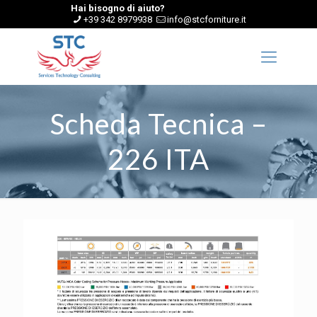
Hai bisogno di aiuto?
+39 342 8979938
info@stcforniture.it
Scheda Tecnica –
226 ITA