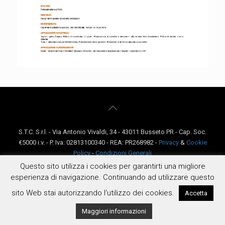
S.T.C. S.r.l. - Via Antonio Vivaldi, 34 - 43011 Busseto PR - Cap. Soc.
€5000 i.v. - P. Iva: 02813100340 - REA: PR268982 -
Privacy
&
Cookie
Policy
-
Condizioni Generali
Questo sito utilizza i cookies per garantirti una migliore
esperienza di navigazione. Continuando ad utilizzare questo
sito Web stai autorizzando l'utilizzo dei cookies.
Accetta
Maggiori informazioni